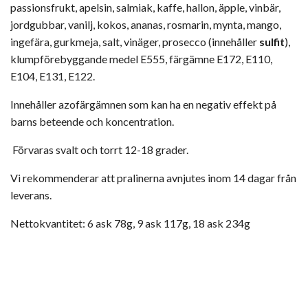
passionsfrukt, apelsin, salmiak, kaffe, hallon, äpple, vinbär,
jordgubbar, vanilj, kokos, ananas, rosmarin, mynta, mango,
ingefära, gurkmeja, salt, vinäger, prosecco (innehåller
sulfit
),
klumpförebyggande medel E555, färgämne E172, E110,
E104, E131, E122.
Innehåller azofärgämnen som kan ha en negativ effekt på
barns beteende och koncentration.
Förvaras svalt och torrt 12-18 grader.
Vi rekommenderar att pralinerna avnjutes inom 14 dagar från
leverans.
Nettokvantitet: 6 ask 78g, 9 ask 117g, 18 ask 234g